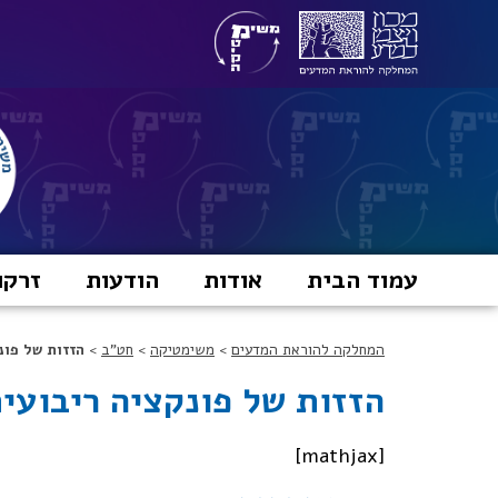
עמוד הבית
אודות
הודעות
זרקו
המחלקה להוראת המדעים
>
משימטיקה
>
חט"ב
>
הזזות של פונ
הזזות של פונקציה ריבועי
[mathjax]