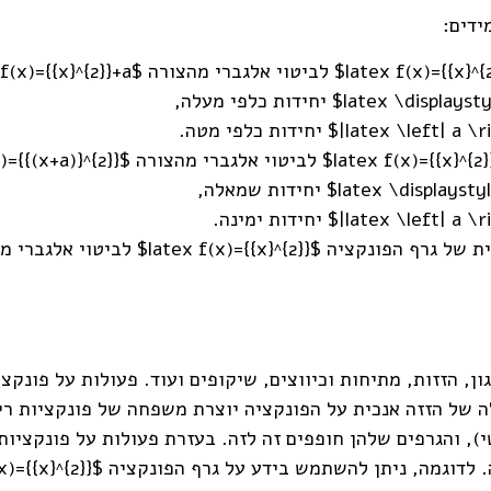
ידים:
י אלגברי מהצורה $latex f(x)={{(x+a)}^{2}}+b$
ון, הזזות, מתיחות וכיווצים, שיקופים ועוד. פעולות על פונ
, והגרפים שלהן חופפים זה לזה. בעזרת פעולות על פונקציות