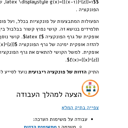
$+1$
הפונקציה .
הפעולות המתבצעות על פונקציות בכלל, ועל פונק
f(x)={{x}^{2}}$.
התיק
הזזות של פונקציה ריבועית
נועד לסייע ל
הצעה למהלך העבודה
צפייה בתיק המלא
עבודה על משימות הערכה:
משימה 1
מתאימים הזזות
.