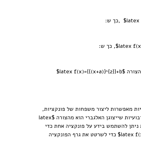
קציות מאפשרות ליצור משפחות של פונקציות,
שלהן תכונה או תכונות משותפות. לדוגמה, הפעלה של הזזה אנכית על הפונקציה יוצרת משפחה של פונקציות ריבועיות שייצוגן האלגברי הוא מהצורה $latex
 ניתן להשתמש בידע על פונקציה אחת כדי
להסיק על תכונותיה של פונקציה אחרת במשפחה. לדוגמה, ניתן להשתמש בידע על גרף הפונקציה $latex f(x)={{x}^{2}}$ כדי לשרטט את גרף הפונקציה