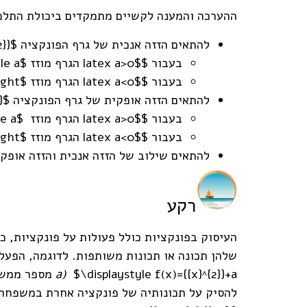
ההערכה והמענה לקשיים מתמקדים ביכולת התלמ
להתאים הזזה אנכית של גרף הפונקציה $latex f(x)={{x}^{2}}$ לביטוי אלגברי מהצורה $latex f(x)={{x}^{2}}+a$ ,כך ש:
בעבור $latex a>0$ הגרף מוזז $latex \displaystyle a$ יחידות כלפי מעלה,
בעבור $latex a<0$ הגרף מוזז $latex \left| a \right|$ יחידות כלפי מטה.
להתאים הזזה אופקית של גרף הפונקציה $latex f(x)={{x}^{2}}$ לביטוי אלגברי מהצורה $latex f(x)={{(x+a)}^{2}}$, כך ש:
בעבור $latex a>0$ הגרף מוזז $latex \displaystyle a$ יחידות שמאלה,
בעבור $latex a<0$ הגרף מוזז $latex \left| a \right|$ יחידות ימינה.
להתאים שילוב של הזזה אנכית והזזה אופקית של גרף הפונקציה $latex f(x)={{x}^{2}}$ לביטו
רקע
העיסוק בפונקציות כולל פעולות על פונקציות, כג
\displaystyle f(x)={{x}^{2}}+a$
(
a
מספר ממשי)