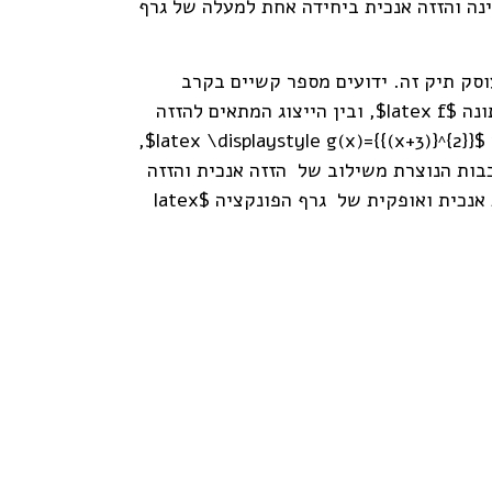
ית ביחידה אחת ימינה והזזה אנכית ביחידה אחת למעלה של גרף
וסק תיק זה. ידועים מספר קשיים בקרב
תלמידים בנושא זה. קושי נפוץ קשור בבלבול בין הייצוג האלגברי המתאים להזזה אנכית של גרף של פונקציה נתונה $latex f$, ובין הייצוג המתאים להזזה
אופקית של גרף הפונקציה $latex f$. קושי נוסף קשור לנטייה של תלמידים להתאים, למשל, את גרף הפונקציה $latex \displaystyle g(x)={{(x+3)}^{2}}$,
מאלה. קושי אחר נובע מהמורכבות הנוצרת משילוב של הזזה אנכית והזזה
אופקית. למשל הקושי להתאים את גרף הפונקציה $latex \displaystyle g(x)={{(x+3)}^{2}}-2$, לשילוב הזזות אנכית ואופקית של גרף הפונקציה $latex