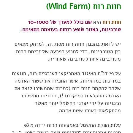
חוות רוח (Wind Farm)
חוות רוח
היא
שם כולל למערך של 10-1000
טורבינות, באזור שופע רוחות בעוצמה מתאימה
.
יש לדאוג בתכנון חוות רוח מסוג זה, למרחק מתאים
בין הטורבינות, כדי למנוע הפרעה של זרימת הרוח
מטורבינה אחת לטורבינה שאחריה.
על פי דו"ח האיגוד האמריקאי לאנרגיית רוח, חוואים
במדינות כמו איווה, אשר החכירו את שטחי האדמה
שלהם להקמת חוות רוח (למרות שהמשיכו לנצל את
האדמה החקלאית כמיקודם !), הרוויחו מתשלום
הזכויות על ידי יצרני החשמל יותר מאשר
מהחקלאות באותו שטח אדמה.
עלות הפקת החשמל באמצעות הרוח ירדה מ 38
סנטים אמריקאיים לקילוואט שעה בשנת 1980, ל 3-