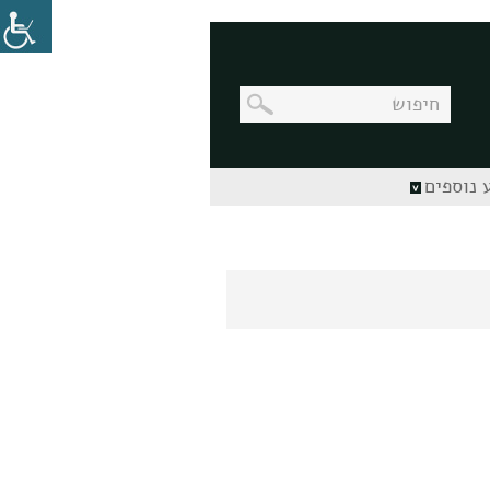
בניווט
 נוספים
מקלדת,
יש
ללחוץ
על
מקש
האנטר
לפתיחת
תת
התפריט