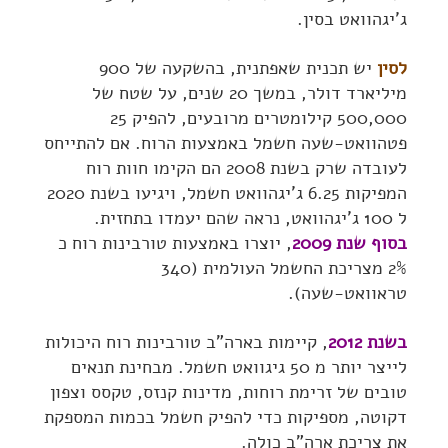
ג'יגהוואט בסין.
לסין
יש תכנית שאפתנית, בהשקעה של 900
מיליארד דולר, במשך 20 שנים, על שטח של
500,000 קילומטרים מרובעים, להפיק 25
פטהוואט-שעה חשמל באמצעות הרוח. אם להתייחס
לעובדה שרק בשנת 2008 הם הקימו חוות רוח
המפיקות 6.25 ג'יגהוואט חשמל, ויגיעו בשנת 2020
ל 100 ג'יגהוואט, נראה שהם יעמדו בתחזית.
בסוף שנת 2009
, יוצרו באמצעות טורבינות רוח כ
2% מצריכת החשמל העולמית (340
טראוואט-שעה).
בשנת 2012
, קיימות בארה"ב טורבינות רוח היכולות
לייצר יותר מ 50 גיגוואט חשמל. מבחינת תנאים
טובים של זרימת רוחות, מדינות קנזס, טקסס וצפון
דקוטה, מספיקות כדי להפיק חשמל בכמות המספקת
את צריכת ארה"ב כולה.