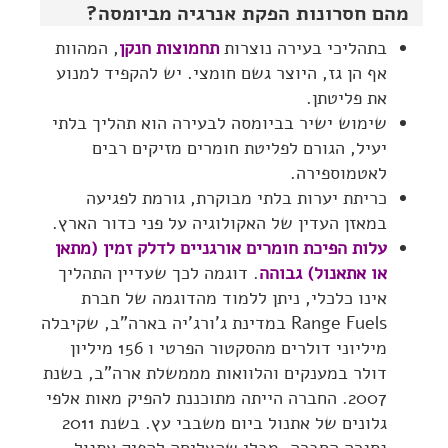
מהם חסרונות הפקת אנרגיה מביומסה?
בתהליכי בעירה נוצרות
תחמוצות חנקן
, המהוות
אף הן גז, היוצר גשם חומצי. יש להקפיד למנוע
את פליטתן.
שימוש ישיר בביומסה לבעירה הוא תהליך בלתי
יעיל, הגורם לפליטת חומרים מזיקים רבים
לאטמוספירה.
כריתת יערות בלתי מבוקרת, גורמת לפגיעה
במאזן העדין של האקולוגיה על פני כדור הארץ.
עלות הפיכת חומרים אורגניים לדלק זמין (מתאן
או אתאנול) גבוהה
. דוגמה לכך שעדיין התהליך
אינו כלכלי, ניתן ללמוד מהדוגמה של חברת
Range Fuels במדינת ג'ורג'יה בארה"ב, שקיבלה
מיליוני דולרים מהסקטור הפרטי ו 156 מיליון
דולר במענקים והלוואות מממשלת ארה"ב, בשנת
2007. החברה הייתה מתוכננת להפיק מאות אלפי
גלונים של אתנול ביום משבבי עץ. בשנת 2011