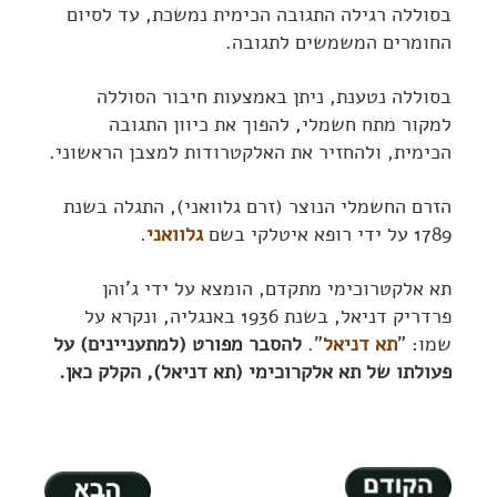
בסוללה רגילה התגובה הכימית נמשכת, עד לסיום
החומרים המשמשים לתגובה.
בסוללה נטענת, ניתן באמצעות חיבור הסוללה
למקור מתח חשמלי, להפוך את כיוון התגובה
הכימית, ולהחזיר את האלקטרודות למצבן הראשוני.
הזרם החשמלי הנוצר (זרם גלוואני), התגלה בשנת
1789 על ידי רופא איטלקי בשם
גלוואני
.
תא אלקטרוכימי מתקדם, הומצא על ידי ג'והן
פרדריק דניאל, בשנת 1936 באנגליה, ונקרא על
שמו: "
תא דניאל
".
להסבר מפורט (למתעניינים) על
פעולתו של תא אלקרוכימי (תא דניאל), הקלק כאן.