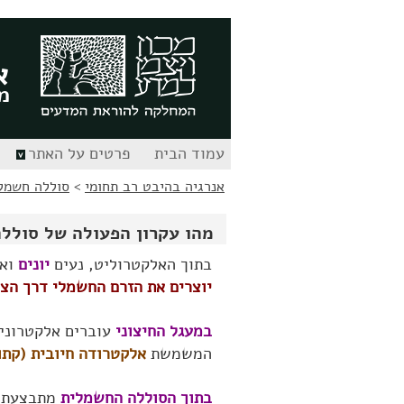
לג
לג
תוכן
ניווט
א
מ
עמוד הבית
פרטים על האתר
אנרגיה בהיבט רב תחומי
>
סוללה חשמל
מהו עקרון הפעולה של סולל
בתוך האלקטרוליט, נעים
יונים
וא
יוצרים את הזרם החשמלי דרך הצר
במעגל החיצוני
עוברים אלקטרונ
המשמשת
אלקטרודה חיובית (קתו
בתוך הסוללה החשמלית
מתבצעת ת