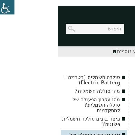
בניווט
 נוספים
מקלדת,
יש
ללחוץ
על
מקש
סוללה חשמלית (בטרייה =
האנטר
Electric Battery)
לפתיחת
תת
מהי סוללה חשמלית?
התפריט
מהו עקרון הפעולה של
סוללה חשמלית?
למתקדמים
כיצד בונים סוללה חשמלית
פשוטה?
מהו עקרון הפעולה של