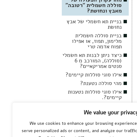
סוללה חשמלית "רטובה"
מאבץ ונחושת?
בניית תא חשמלי של אבץ
נחושת
בניית סוללה חשמלית
מלימון, תפוז, או אפילו
תפוח אדמה טרי
כיצד ניתן לבנות תא חשמלי
(סוללה), המורכב מ 6
סנטים אמריקאיים?
אילו סוגי סוללות קיימים?
מהי סוללה נטענת?
אילו סוגי סוללות נטענות
קיימים?.
מהם כיווני המחקר של
פיתוחים מתקדמים בנושא
We value your privac
סוללות חשמליות?
We use cookies to enhance your browsing experience
מהו מצבר המכונית?
serve personalized ads or content, and analyze our traffic