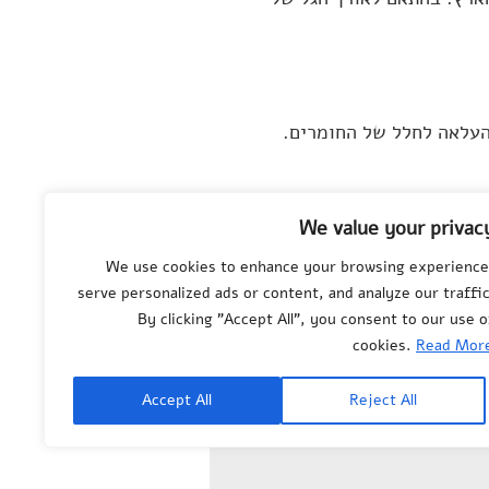
העלאה לחלל של החומרים.
We value your privac
 רעיון זה שוב ושוב.
We use cookies to enhance your browsing experience
serve personalized ads or content, and analyze our traffic
By clicking "Accept All", you consent to our use o
cookies.
Read Mor
© All rights reserved
to
Department of
Science Teaching
,
Accept All
Reject All
Weizmann Institute of
Science