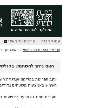
לג
לג
תוכן
ניווט
א
מ
עמוד הבית
פרטים על האתר
אנרגיה בהיבט רב תחומי
>
האם ניתן ל
האם ניתן להשתמש בקולטי
עקב הפרעות בקליטת אנרגיית השמש 
השמש באמצעות משטחים גדולים ש
מערכת מסוג זה תפעל 24 שעות ביממה, לא תהיה מושפעת מבליעה באטמוספירה, ולא תהיה חשופה לפיגעי מזג האוויר.