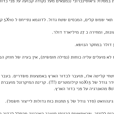
 במסלול גיאוסינכרוני (נמצאים מעל נקודה קבועה על פני כדור
ים, המכסים שטח גדול. לדוגמא נתייחס ל 5X10 קילומטרים (50 קמ"ר).
א פועלים עליה כוחות (נפילה חופשית), אין בעיה של חוזק המ
י קליטה אלו, תועבר לכדור הארץ באמצעות משדרים. בעבר כל
שאנטנת הקליטה חייבת להיות מסדר גודל של 10X13 קילומטרים (!!!). קר
ברים ללייזר, שבאמצעות קרינתו תועבר האנרגיה מהחלל לכדור 