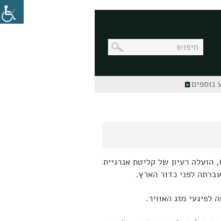
בניווט
 נוספים
מקלדת,
יש
ללחוץ
על
מקש
האנטר
לפתיחת
תת
התפריט
, הועלה רעיון של קליטת אנרגיית
ברתה לפני כדור הארץ.