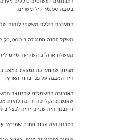
התכנונים הפשוטים כוללים מערכת
בגובה 36,00 קילומטרים.
המערכת כוללת משטחי לוחות של תאי שמש קל
משקל תחנה מסוג זה כ 50,000 טונות, ומחירה כ 27 מיליארד דולר.
ממשלת ארה"ב השקיעה 16 מיליון דולר במחקר הנושא.
מכיוון שהמערכת נמצאת במצב בו ל
היה המבנה על פני כדור הארץ.
האנרגיה החשמלית שתיווצר ממשטח
והתכנון היה שניתן יהיה לנצל כ 80% מהאנרגיה על פני כדור הארץ.
התכנון היה עבור תחנה שתייצר 5 גיגהוואט (סדר גודל של 5 תחנות כוח גדולות לייצור חשמל).
שיפור לתכנון זה קיים, כאשר עו