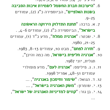
"
היערכות חברת החשמל לשמירת איכות הסביבה
בשנות האלפיים
", הביוספירה כ"ג (2), עמודים
9-25.
א. ברכה: "
תחנת התדלוק הירוקה הראשונה
בישראל
", הביוספירה כ"ג (2), עמודים 4-6, .
י. שכטר: "
אנרגיה ממלח
", מדע כ"ד (1), עמודים
21-25, 1980.
"
חזרה לפחם
", מבט 10, עמודים 8-13, 1983.
"
אנרגיה חליפית בישראל
, מה כמה והיכן",
תגלית, יוני 1987.
ו. ג. פיליפס: "
אנרגיה לעם
", מדע פופולרי
עמודים 48-51, אפריל 1998.
ד. הגואל: "
שימור וחיסכון באנרגיה
", …
י. שומרון: "
משק האנרגיה בישראל
", …
י. בן גור: "
קווים למדיניות האנרגיה של ישראל
",
…