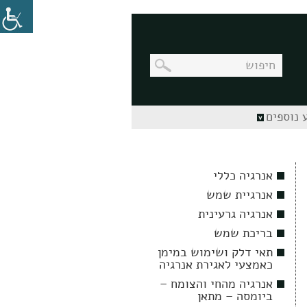
בניווט
 נוספים
מקלדת,
יש
ללחוץ
על
מקש
אנרגיה כללי
האנטר
לפתיחת
אנרגיית שמש
תת
התפריט
אנרגיה גרעינית
בריכת שמש
תאי דלק ושימוש במימן
כאמצעי לאגירת אנרגיה
אנרגיה מהחי והצומח –
ביומסה – מתאן