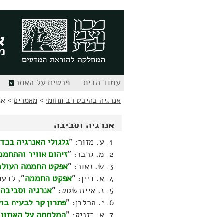
לג
לג
תוכן
ניווט
א
מ
עמוד הבית
פרטים על האתר
אנרגיה בהיבט רב תחומי
>
מאמרים
>
אנ
אנרגיה וסביבה
ע. מזור: "
גלגולי האנרגיה בכד
מ. גרבר: "
זיהום אוויר והתחמ
ש. נאור: "
אפקט החממה העולמ
א. דיין: "
אפקט החממה
", לדעת כ"א (3), ע
ז. אייזנשטט: "
אנרגיה וסביבה
"
י. הרלבן: "
פתרון קר לבעיה בו
א. רזניק: "
המלחמה על האוזון
"