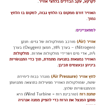
לקרקע, עקב הבדלים בלחצי אוויר
.
האוויר זורם ממקום בו הלחץ גבוה, למקום בו הלחץ
נמוך
.
למתעניינים
:
אוויר (Air)
מורכב ממולקולות של גזים: חנקן
(Nitrogen) – בערך 78%, חמצן (Oxygen) בערך
21%, אדי מים ושרידי מולקולות אחרות.
מולקולות
האוויר נמצאות בתנועה מתמדת, תוך כדי התנגשויות
ביניהן ובעצמים סביבן
.
לחץ אוויר (Air Pressure)
מוגדר ככוח ליחידת
שטח, שמולקולות האוויר מפעילות כתוצאה מתנועתן
וההתנגשויות שלהן.
טחנת רוח
(טורבינת רוח = Wind Turbine) היא
מתקן המנצל את הרוח כדי להפיק ממנה אנרגיה