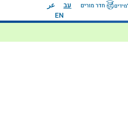
עב
عر
EN