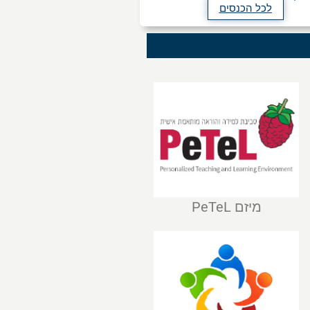
לכל הכנסים
מיזם PeTeL