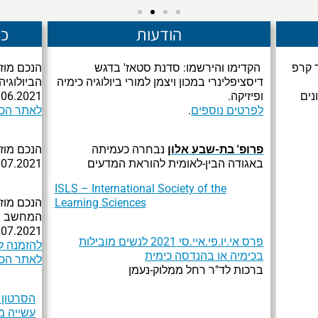
הודעות
כנ
 קרפ
הקדימו והירשמו: סדנת סטאז' בדגש
הנכם מוזמ
דיסציפלינרי במכון ויצמן למורי ביולוגיה כימיה
הביולוגיה
נים
ופיזיקה.
2021 | 14:00 – 09:00
לפרטים נוספים
.
לאתר הכ
פרופ' בת-שבע אלון
נבחרה כעמיתה
הנכם מוזמ
באגודה הבין-לאומית להוראת המדעים
2021 | 15:00 – 09:00
ISLS – International Society of the
Learning Sciences
הנכם מוזמ
המחשב – ת
2021 | 17:00 – 09:00
פרס אי.יו.פי.איי.סי 2021 לנשים מובילות
להזמנה ל
בכימיה או בהנדסה כימית
לאתר הכ
ברכות לד"ר רחל ממלוק-נעמן
עשייה מ