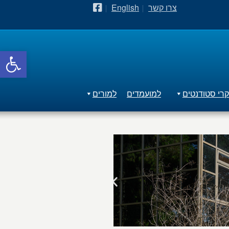
צרו קשר
English
פתח סרגל
רי סטודנטים
למועמדים
למורים