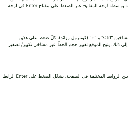
الموقع في حالة الإتاحة. لوقف الإتاحة، يجب الضغط على زرّ “إعادة تعيين” الذي يظهر في القائمة بعد اختيار إحدى الإتاحات. يتمّ فتح القائمة بواسطة لوحة المفاتيح عبر الضغط على مفتاح Enter في لوحة
يمكن للمتصفحين الذين يستصعبون النظر ويرغبون في تكبير حجم العرض في الموقع أن يفعلوا ذلك عبر الضغط في الوقت نفسه على المفتاحَين “Ctrl” و “+” (كونترول وزائد). كلّ ضغط على هذَين
وقت نفسه على المفتاحَين “Ctrl” و “-” (كونترول وناقص). إضافة إلى ذلك، يتيح الموقع تغيير حجم الخطّ عبر مفتاحَي تكبير/ تصغير
المتصفحون الذين يستصعبون تشغيل الفأرة يمكنهم تصفح الموقع عبر لوحة المفاتيح. الضغط المتكرر على المفتاح Tab يؤدي إلى الانتقال بين الروابط المختلفة في الصفحة. يشغّل الضغط على Enter الرابط