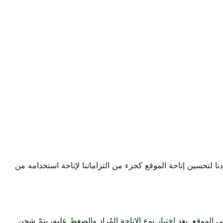
نا لتحسين إتاحة الموقع كجزء من التزاماتنا لإتاحة استخدامه من
 الموقع. بعد اختيار نوع الإتاحة المُراد والضغط عليه، يتمّ شحن