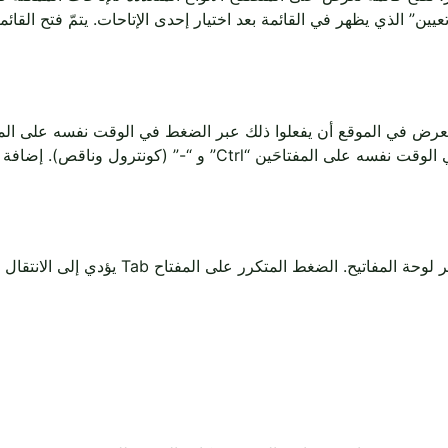
المفتاحَين يكبّر العرض بنسبة 10%. لتصغير العرض، يجب الضغط في ال