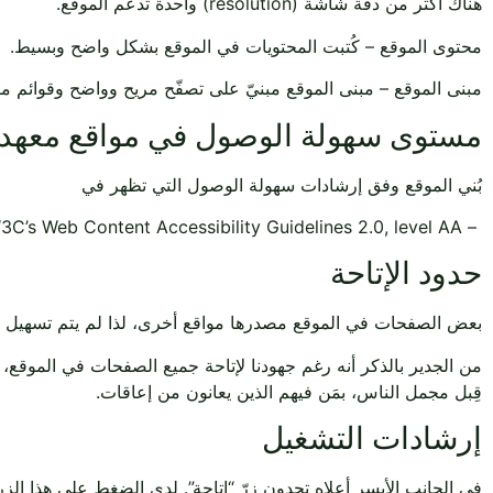
هناك أكثر من دقّة شاشة (resolution) واحدة تدعم الموقع.
محتوى الموقع – كُتبت المحتويات في الموقع بشكل واضح وبسيط.
مبنى الموقع – مبنى الموقع مبنيّ على تصفّح مريح وواضح وقوائم مبنيّ
مستوى سهولة الوصول في مواقع معهد و
بُني الموقع وفق إرشادات سهولة الوصول التي تظهر في
– W3C’s Web Content Accessibility Guidelines 2.0, level AA
حدود الإتاحة
بعض الصفحات في الموقع مصدرها مواقع أخرى، لذا لم يتم تسهيل ال
من الجدير بالذكر أنه رغم جهودنا لإتاحة جميع الصفحات في الموقع، ق
قِبل مجمل الناس، بمَن فيهم الذين يعانون من إعاقات.
إرشادات التشغيل
في الجانب الأيسر أعلاه تجدون زرّ “إتاحة”. لدى الضغط على هذا الزر، 