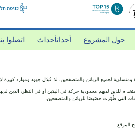
حول المشروع
أحداثأحداث
اتصلوا بنا
متساوية لجميع الزبائن والمتصفحين، لذا تُبذَل جهود وموارد كبيرة لإت
ستخدام للذين لديهم محدودية حركة في اليدَين أو في النظر، الذين لد
ت التي طُوّرت خصّيصًا للزبائن والمتصفحين.